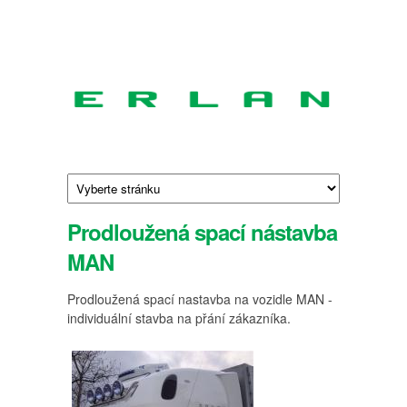
Přejít k hlavnímu obsahu
ERLAN
Výrobce
a
prodejce
spacích
kabin
Prodloužená spací nástavba
pro
MAN
nákladní
a
Prodloužená spací nastavba na vozidle MAN -
užitková
individuální stavba na přání zákazníka.
vozidla